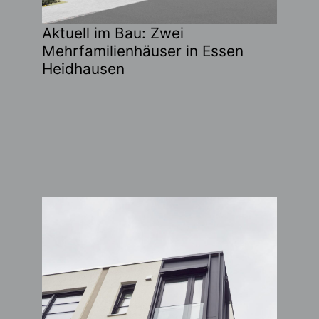
Aktuell im Bau: Zwei
Mehrfamilienhäuser in Essen
Heidhausen