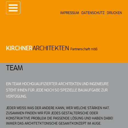
IMPRESSUM
DATENSCHUTZ
DRUCKEN
KIRCHNER
ARCHITEKTEN
Partnerschaft mbB
TEAM
EIN TEAM HOCHQUALIFIZIERTER ARCHITEKTEN UND INGENIEURE
STEHT IHNEN FÜR JEDE NOCH SO SPEZIELLE BAUAUFGABE ZUR
VERFÜGUNG.
JEDER WEISS WAS DER ANDERE KANN, WER WELCHE STÄRKEN HAT.
ZUSAMMEN FINDEN WIR FÜR JEDES GESTALTERISCHE ODER
KONSTRUKTIVE PROBLEM DIE PASSENDE LÖSUNG UND HABEN DABEI
IMMER DAS ARCHITETKTONISCHE GESAMTKONZEPT IM AUGE.